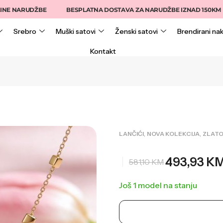
RUDŽBE
BESPLATNA DOSTAVA ZA NARUDŽBE IZNAD 150KM
15
Srebro
Muški satovi
Ženski satovi
Brendirani nak
Kontakt
,
,
LANČIĆI
NOVA KOLEKCIJA
ZLAT
493,93
K
581,10
KM
Još 1 model na stanju