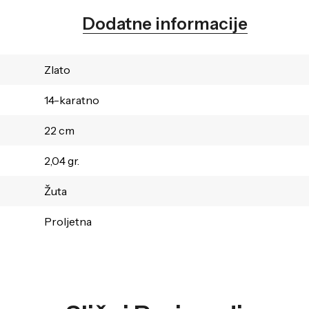
Dodatne informacije
Zlato
14-karatno
22 cm
2,04 gr.
Žuta
Proljetna