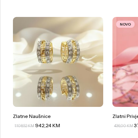
NOVO
Zlatne Naušnice
Zlatni Priv
942,24
KM
3
1.108,52
KM
436,00
KM