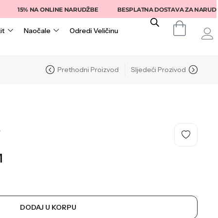
% NA ONLINE NARUDŽBE
BESPLATNA DOSTAVA ZA NARUDŽBE IZNA
it
Naočale
Odredi Veličinu
Prethodni Proizvod
Sljedeći Prozivod
O
M
DODAJ U KORPU