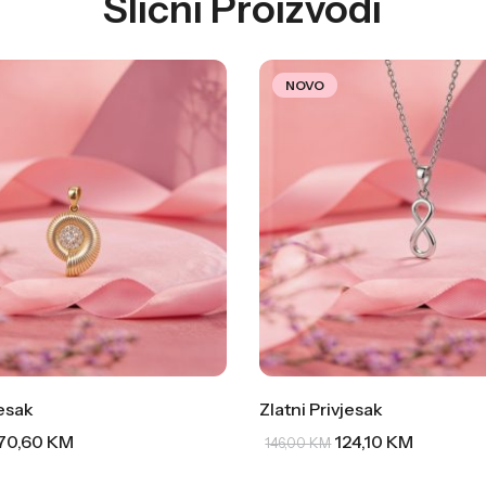
Slični Proizvodi
NOVO
jesak
Zlatni Privjesak
70,60
KM
124,10
KM
146,00
KM