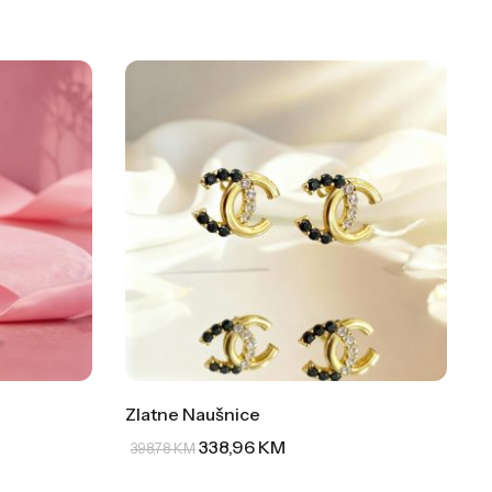
Zlatne Naušnice
338,96
KM
398,78
KM