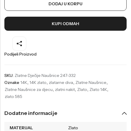
DODAJ U KORPU
Welder
Wesse
Liu-Jo
Daisy Dixon
KUPI ODMAH
Mini Focus
Missguided
Daniel Klein
Liu-Jo
Festina
Diesel
Podijeli Proizvod
UP!
Versus
Wesse
Lotus
SKU:
Zlatne Dječije Naušnice 247-332
Oznake
14K
,
14K zlato
,
zlatarne diva
,
Zlatne Naušnice
,
Zlatne Naušnice za djecu
,
zlatni nakit
,
Zlato
,
Zlato 14K
,
zlato 585
Dodatne informacije
MATERIJAL
Zlato