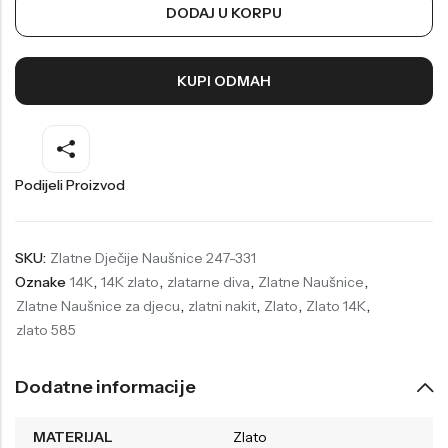
DODAJ U KORPU
Welder
Wesse
Liu-Jo
Daisy Dixon
KUPI ODMAH
Mini Focus
Missguided
Daniel Klein
Liu-Jo
Festina
Diesel
Podijeli Proizvod
UP!
Versus
Wesse
Lotus
SKU:
Zlatne Dječije Naušnice 247-331
Oznake
14K
,
14K zlato
,
zlatarne diva
,
Zlatne Naušnice
,
Zlatne Naušnice za djecu
,
zlatni nakit
,
Zlato
,
Zlato 14K
,
zlato 585
Dodatne informacije
MATERIJAL
Zlato