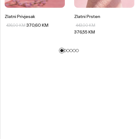
Zlatni Privjesak
Zlatni Prsten
370,60
KM
436,00
KM
443,00
KM
376,55
KM