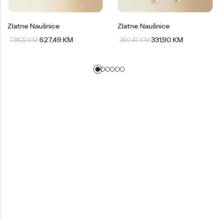
Zlatne Naušnice
Zlatne Naušnice
627,49
KM
331,90
KM
738,22
KM
390,47
KM