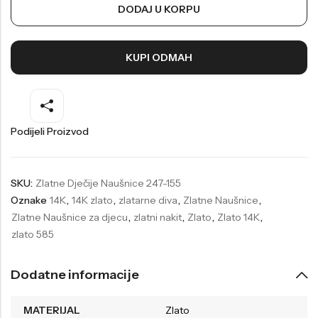
DODAJ U KORPU
Welder
Wesse
Liu-Jo
Daisy Dixon
KUPI ODMAH
Mini Focus
Missguided
Daniel Klein
Liu-Jo
Festina
Diesel
Podijeli Proizvod
UP!
Versus
Wesse
Lotus
SKU:
Zlatne Dječije Naušnice 247-155
Oznake
14K
,
14K zlato
,
zlatarne diva
,
Zlatne Naušnice
,
Zlatne Naušnice za djecu
,
zlatni nakit
,
Zlato
,
Zlato 14K
,
zlato 585
Dodatne informacije
MATERIJAL
Zlato