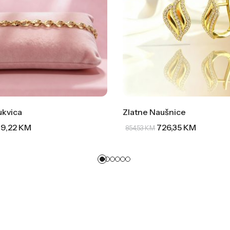
ukvica
Zlatne Naušnice
9,22
KM
726,35
KM
854,53
KM