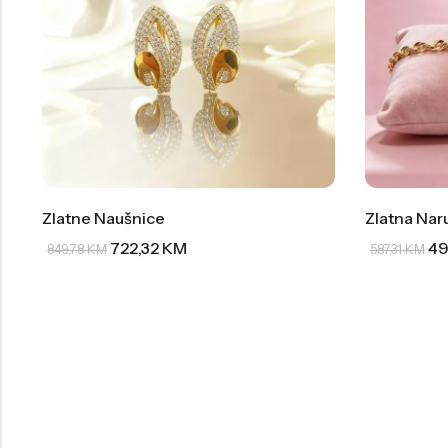
Zlatne Naušnice
Zlatna Nar
722,32
KM
49
849,78
KM
587,31
KM