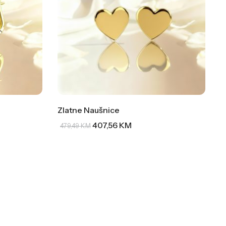
Zlatne Naušnice
407,56
KM
479,49
KM