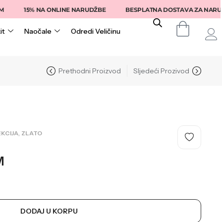
15% NA ONLINE NARUDŽBE
BESPLATNA DOSTAVA ZA NARUDŽB
it
Naočale
Odredi Veličinu
Prethodni Proizvod
Sljedeći Prozivod
,
KCIJA
ZLATO
M
DODAJ U KORPU