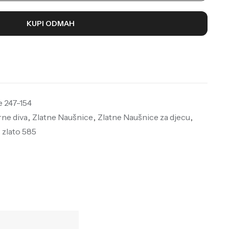
KUPI ODMAH
e 247-154
rne diva
,
Zlatne Naušnice
,
Zlatne Naušnice za djecu
,
,
zlato 585