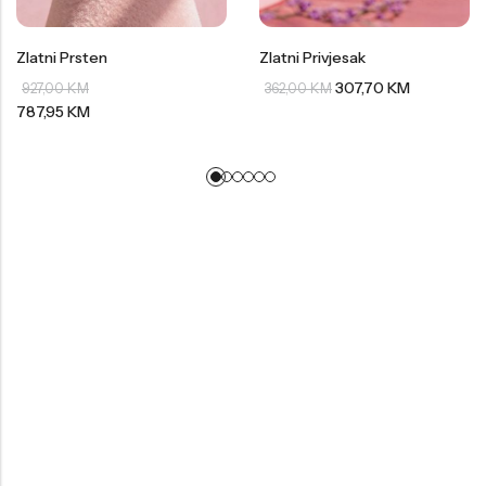
Zlatni Prsten
Zlatni Privjesak
307,70
KM
927,00
KM
362,00
KM
787,95
KM