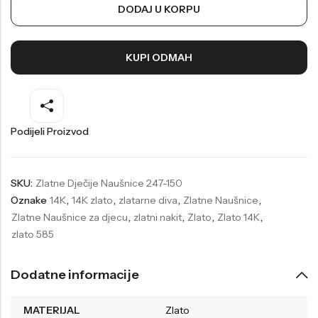
DODAJ U KORPU
Welder
Wesse
Liu-Jo
Daisy Dixon
KUPI ODMAH
Mini Focus
Missguided
Daniel Klein
Liu-Jo
Festina
Diesel
Podijeli Proizvod
UP!
Versus
Wesse
Lotus
SKU:
Zlatne Dječije Naušnice 247-150
Oznake
14K
,
14K zlato
,
zlatarne diva
,
Zlatne Naušnice
,
Zlatne Naušnice za djecu
,
zlatni nakit
,
Zlato
,
Zlato 14K
,
zlato 585
Dodatne informacije
MATERIJAL
Zlato