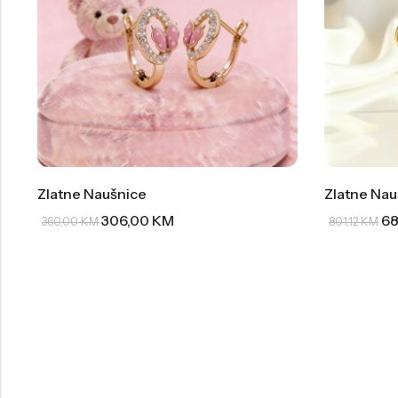
Zlatne Naušnice
Zlatne Nau
306,00
KM
68
360,00
KM
801,12
KM