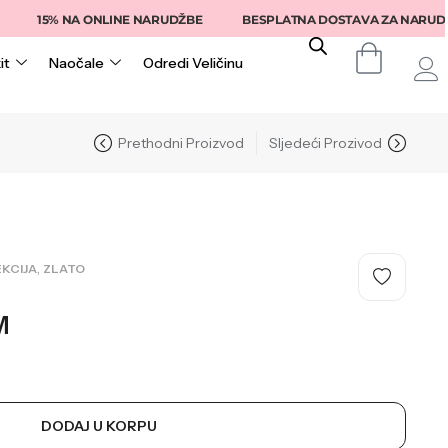
15% NA ONLINE NARUDŽBE
BESPLATNA DOSTAVA ZA NARUDŽBE IZ
it
Naočale
Odredi Veličinu
Prethodni Proizvod
Sljedeći Prozivod
,
KCIJA
ZLATO
M
DODAJ U KORPU