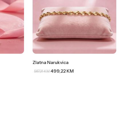
Zlatna Narukvica
499,22
KM
587,31
KM