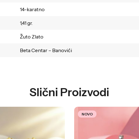
14-karatno
1,41 gr.
Žuto Zlato
Beta Centar – Banovići
Slični Proizvodi
NOVO