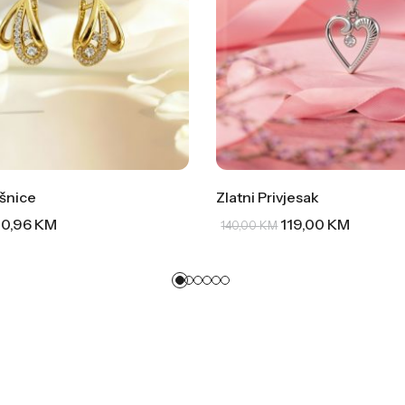
šnice
Zlatni Privjesak
0,96
KM
119,00
KM
140,00
KM