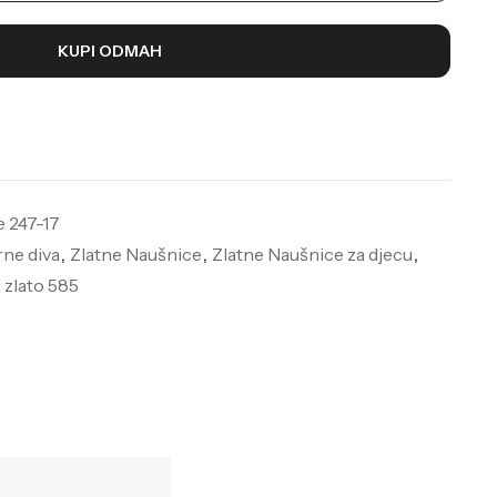
KUPI ODMAH
e 247-17
rne diva
,
Zlatne Naušnice
,
Zlatne Naušnice za djecu
,
,
zlato 585