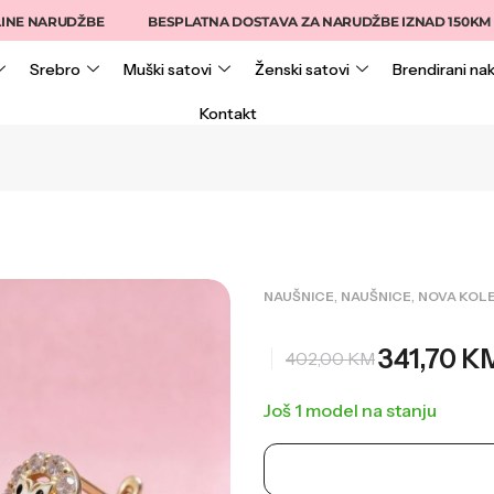
ARUDŽBE
BESPLATNA DOSTAVA ZA NARUDŽBE IZNAD 150KM
Srebro
Muški satovi
Ženski satovi
Brendirani nak
Kontakt
,
,
NAUŠNICE
NAUŠNICE
NOVA KOLE
341,70
K
402,00
KM
Još 1 model na stanju