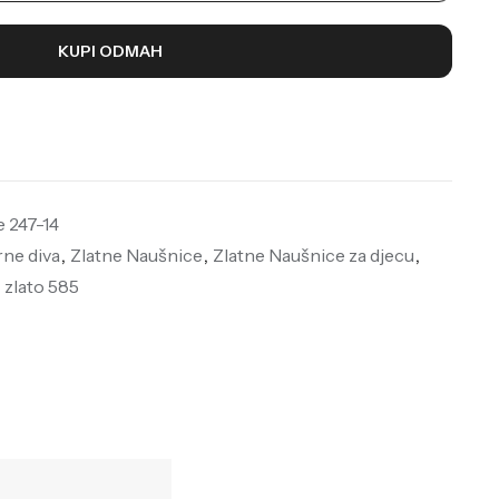
KUPI ODMAH
e 247-14
rne diva
,
Zlatne Naušnice
,
Zlatne Naušnice za djecu
,
,
zlato 585