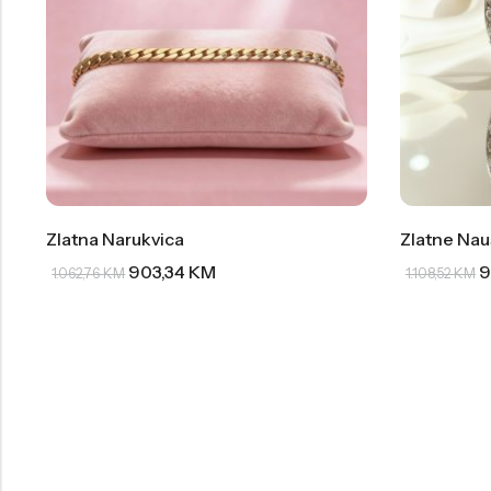
Zlatna Narukvica
Zlatne Nau
903,34
KM
9
1.062,76
KM
1.108,52
KM