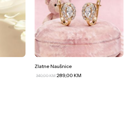
Zlatne Naušnice
289,00
KM
340,00
KM