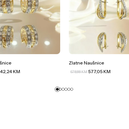
šnice
Zlatne Naušnice
42,24
KM
577,05
KM
678,88
KM