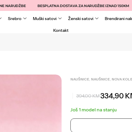
RUDŽBE
BESPLATNA DOSTAVA ZA NARUDŽBE IZNAD 150KM
1
Srebro
Muški satovi
Ženski satovi
Brendirani nak
Kontakt
,
,
NAUŠNICE
NAUŠNICE
NOVA KOLE
334,90
K
394,00
KM
Još 1 model na stanju