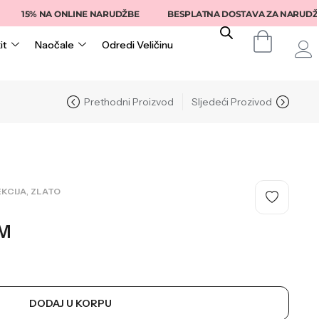
5% NA ONLINE NARUDŽBE
BESPLATNA DOSTAVA ZA NARUDŽBE IZN
it
Naočale
Odredi Veličinu
Prethodni Proizvod
Sljedeći Prozivod
,
KCIJA
ZLATO
M
DODAJ U KORPU