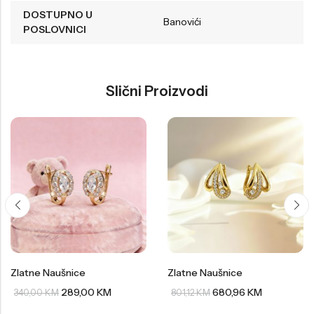
DOSTUPNO U
Banovići
POSLOVNICI
Slični Proizvodi
Zlatne Naušnice
Zlatne Naušnice
289,00
KM
680,96
KM
340,00
KM
801,12
KM