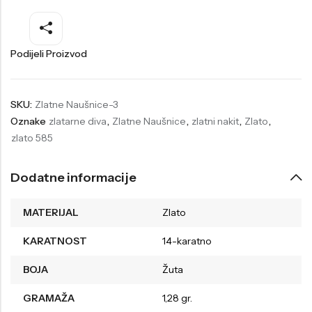
Welder
Wesse
Liu-Jo
Daisy Dixon
Podijeli Proizvod
Mini Focus
Missguided
Daniel Klein
Liu-Jo
SKU:
Zlatne Naušnice-3
Oznake
zlatarne diva
,
Zlatne Naušnice
,
zlatni nakit
,
Zlato
,
Festina
Diesel
zlato 585
UP!
Versus
Wesse
Lotus
Dodatne informacije
MATERIJAL
Zlato
KARATNOST
14-karatno
BOJA
Žuta
GRAMAŽA
1,28 gr.