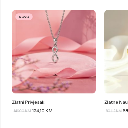
NOVO
Zlatni Privjesak
Zlatne Nau
124,10
KM
68
146,00
KM
801,12
KM