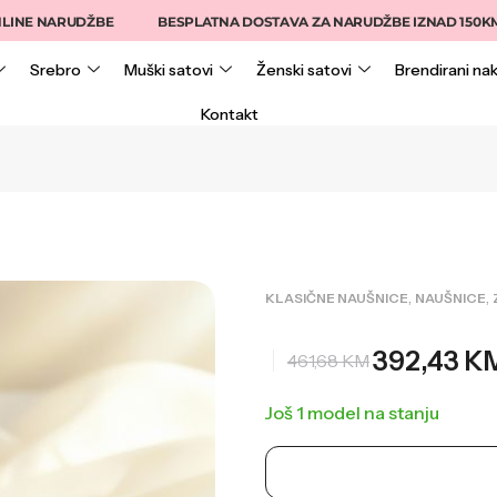
INE NARUDŽBE
BESPLATNA DOSTAVA ZA NARUDŽBE IZNAD 150KM
Srebro
Muški satovi
Ženski satovi
Brendirani nak
Kontakt
,
,
KLASIČNE NAUŠNICE
NAUŠNICE
392,43
K
461,68
KM
Još 1 model na stanju