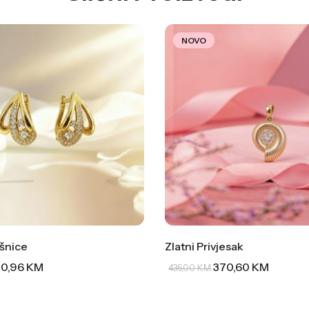
NOVO
šnice
Zlatni Privjesak
0,96
KM
370,60
KM
436,00
KM