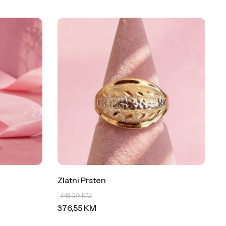
Zlatni Prsten
443,00
KM
376,55
KM