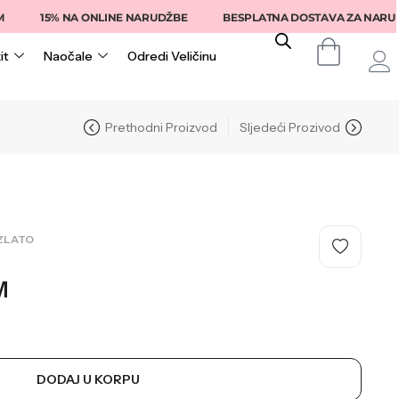
15% NA ONLINE NARUDŽBE
BESPLATNA DOSTAVA ZA NARUDŽB
it
Naočale
Odredi Veličinu
Prethodni Proizvod
Sljedeći Prozivod
ZLATO
M
DODAJ U KORPU