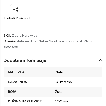
Welder
Wesse
Liu-Jo
Daisy Dixon
Podijeli Proizvod
Mini Focus
Missguided
Daniel Klein
Liu-Jo
SKU:
Zlatna Narukvica 1
Oznake
zlatarne diva
,
Zlatne Narukvice
,
zlatni nakit
,
Zlato
,
Festina
Diesel
zlato 585
UP!
Versus
Wesse
Lotus
Dodatne informacije
MATERIJAL
Zlato
KARATNOST
14-karatno
BOJA
Žuta
DUŽINA NARUKVICE
17,50 cm