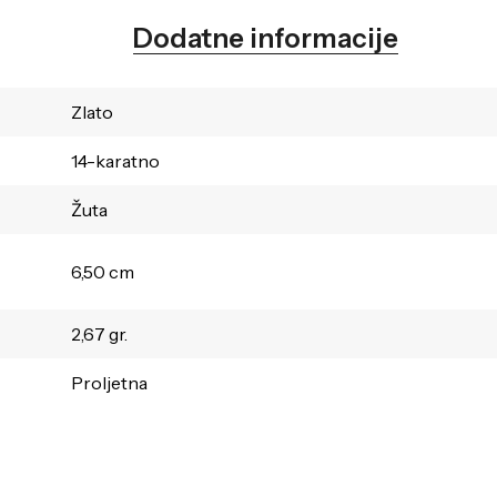
Dodatne informacije
Zlato
14-karatno
Žuta
6,50 cm
2,67 gr.
Proljetna