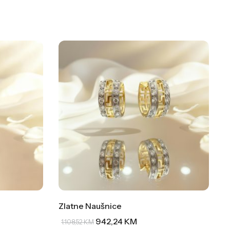
Zlatne Naušnice
942,24
KM
1.108,52
KM