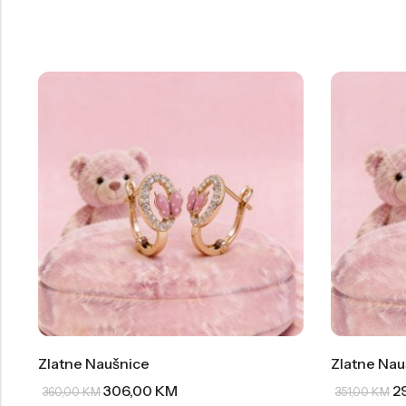
Zlatne Naušnice
Zlatne Nau
306,00
KM
2
360,00
KM
351,00
KM