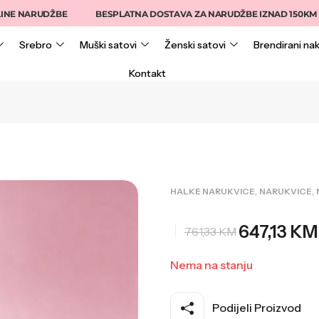
ARUDŽBE
BESPLATNA DOSTAVA ZA NARUDŽBE IZNAD 150KM
1
Srebro
Muški satovi
Ženski satovi
Brendirani nak
Kontakt
,
,
HALKE NARUKVICE
NARUKVICE
647,13
KM
761,33
KM
Nema na stanju
Podijeli Proizvod