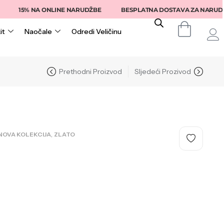
5% NA ONLINE NARUDŽBE
BESPLATNA DOSTAVA ZA NARUDŽBE IZN
it
Naočale
Odredi Veličinu
Prethodni Proizvod
Sljedeći Prozivod
,
NOVA KOLEKCIJA
ZLATO