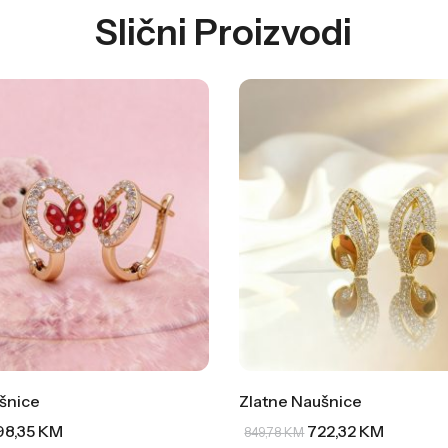
Slični Proizvodi
šnice
Zlatne Naušnice
98,35
KM
722,32
KM
849,78
KM