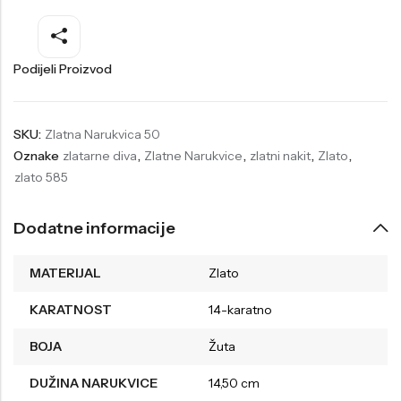
Welder
Wesse
Liu-Jo
Daisy Dixon
Podijeli Proizvod
Mini Focus
Missguided
Daniel Klein
Liu-Jo
SKU:
Zlatna Narukvica 50
Oznake
zlatarne diva
,
Zlatne Narukvice
,
zlatni nakit
,
Zlato
,
Festina
Diesel
zlato 585
UP!
Versus
Wesse
Lotus
Dodatne informacije
MATERIJAL
Zlato
KARATNOST
14-karatno
BOJA
Žuta
DUŽINA NARUKVICE
14,50 cm