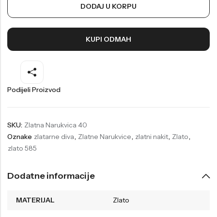
DODAJ U KORPU
Welder
Wesse
Liu-Jo
Daisy Dixon
KUPI ODMAH
Mini Focus
Missguided
Daniel Klein
Liu-Jo
Festina
Diesel
Podijeli Proizvod
UP!
Versus
Wesse
Lotus
SKU:
Zlatna Narukvica 40
Oznake
zlatarne diva
,
Zlatne Narukvice
,
zlatni nakit
,
Zlato
,
zlato 585
Dodatne informacije
MATERIJAL
Zlato