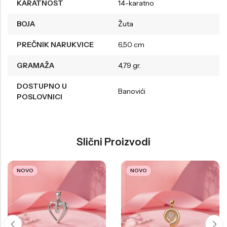
KARATNOST
14-karatno
BOJA
Žuta
PREČNIK NARUKVICE
6,50 cm
GRAMAŽA
4,79 gr.
DOSTUPNO U
Banovići
POSLOVNICI
Slični Proizvodi
NOVO
NOVO