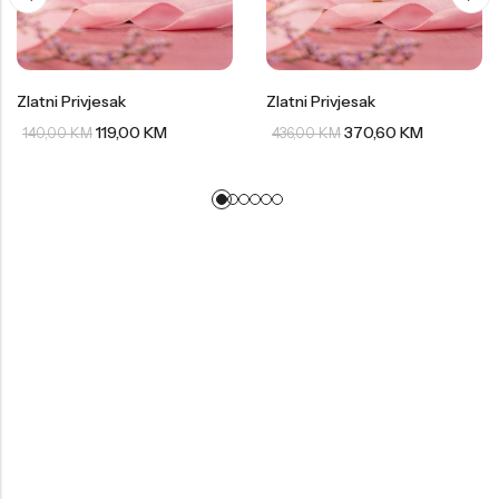
Zlatni Privjesak
Zlatni Privjesak
119,00
KM
370,60
KM
140,00
KM
436,00
KM