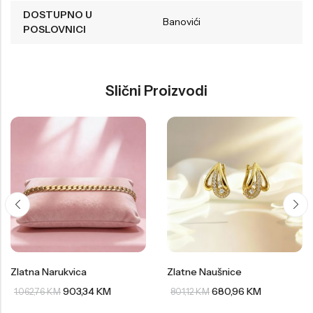
DOSTUPNO U
Banovići
POSLOVNICI
Slični Proizvodi
Zlatna Narukvica
Zlatne Naušnice
903,34
KM
680,96
KM
1.062,76
KM
801,12
KM