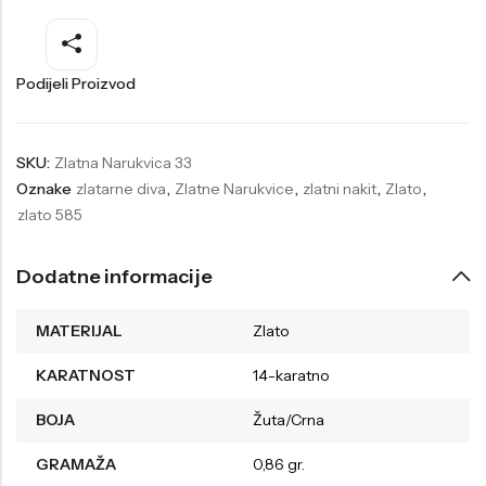
Welder
Wesse
Liu-Jo
Daisy Dixon
Podijeli Proizvod
Mini Focus
Missguided
Daniel Klein
Liu-Jo
SKU:
Zlatna Narukvica 33
Oznake
zlatarne diva
,
Zlatne Narukvice
,
zlatni nakit
,
Zlato
,
Festina
Diesel
zlato 585
UP!
Versus
Wesse
Lotus
Dodatne informacije
MATERIJAL
Zlato
KARATNOST
14-karatno
BOJA
Žuta/Crna
GRAMAŽA
0,86 gr.