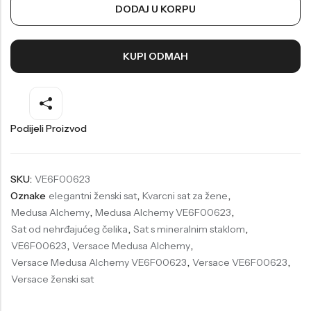
DODAJ U KORPU
Welder
Wesse
Liu-Jo
Daisy Dixon
KUPI ODMAH
Mini Focus
Missguided
Daniel Klein
Liu-Jo
Festina
Diesel
Podijeli Proizvod
UP!
Versus
Wesse
Lotus
SKU:
VE6F00623
Oznake
elegantni ženski sat
,
Kvarcni sat za žene
,
Medusa Alchemy
,
Medusa Alchemy VE6F00623
,
Sat od nehrđajućeg čelika
,
Sat s mineralnim staklom
,
VE6F00623
,
Versace Medusa Alchemy
,
Versace Medusa Alchemy VE6F00623
,
Versace VE6F00623
,
Versace ženski sat