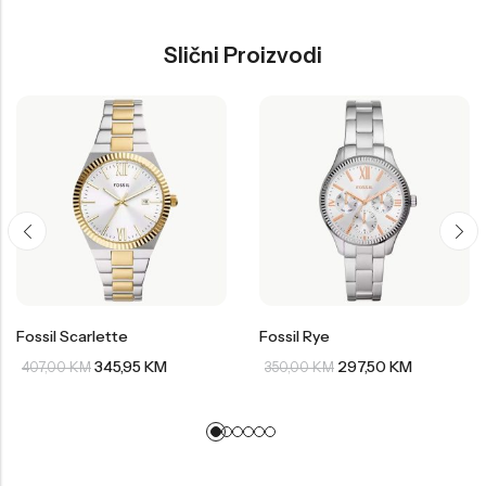
Slični Proizvodi
Fossil Scarlette
Fossil Rye
345,95
KM
297,50
KM
407,00
KM
350,00
KM