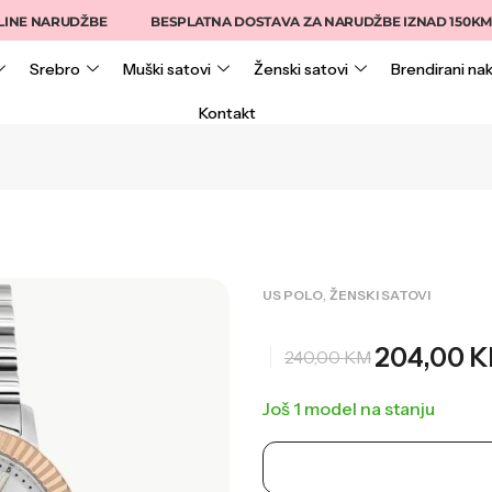
 NARUDŽBE
BESPLATNA DOSTAVA ZA NARUDŽBE IZNAD 150KM
Srebro
Muški satovi
Ženski satovi
Brendirani nak
Kontakt
,
US POLO
ŽENSKI SATOVI
204,00
K
240,00
KM
Još 1 model na stanju