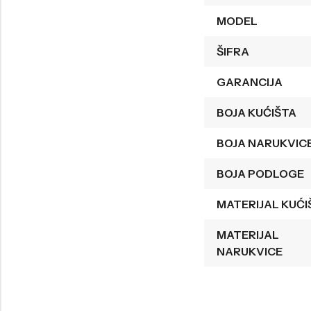
MODEL
Welder
Wesse
Liu-Jo
Daisy Dixon
ŠIFRA
Mini Focus
Missguided
GARANCIJA
Daniel Klein
Liu-Jo
BOJA KUĆIŠTA
Festina
Diesel
BOJA NARUKVIC
UP!
Versus
Wesse
Lotus
BOJA PODLOGE
MATERIJAL KUĆI
MATERIJAL
NARUKVICE