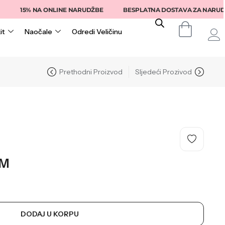
15% NA ONLINE NARUDŽBE
BESPLATNA DOSTAVA ZA NARUDŽBE I
it
Naočale
Odredi Veličinu
Prethodni Proizvod
Sljedeći Prozivod
M
DODAJ U KORPU