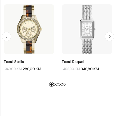
Fossil Stella
Fossil Raquel
289,00
KM
346,80
KM
340,00
KM
408,00
KM