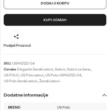
DODAJ U KORPU
Welder
Wesse
Liu-Jo
Daisy Dixon
KUPI ODMAH
Mini Focus
Missguided
Daniel Klein
Liu-Jo
Festina
Diesel
Podijeli Proizvod
UP!
Versus
Wesse
Lotus
SKU:
USPA2122-04
Oznake
Elegantni ženski satovi
,
Satovi
,
Satovi za žene
,
US POLO
,
US Polo satovi
,
US Polo USPA2122-04
,
US Polo ženski satovi
,
Ženski satovi
Dodatne informacije
BREND
US Polo