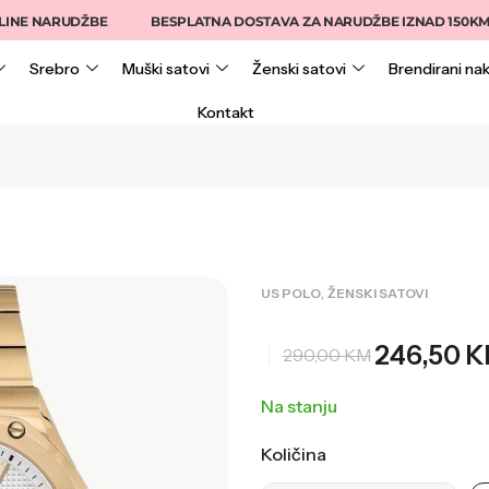
NARUDŽBE
BESPLATNA DOSTAVA ZA NARUDŽBE IZNAD 150KM
Srebro
Muški satovi
Ženski satovi
Brendirani nak
Kontakt
,
US POLO
ŽENSKI SATOVI
246,50
K
290,00
KM
Na stanju
Količina