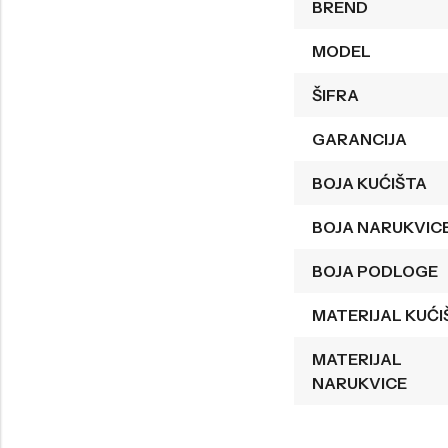
BREND
Welder
Wesse
MODEL
Liu-Jo
Daisy Dixon
ŠIFRA
Mini Focus
Missguided
GARANCIJA
Daniel Klein
Liu-Jo
Festina
Diesel
BOJA KUĆIŠTA
UP!
Versus
BOJA NARUKVIC
Wesse
Lotus
BOJA PODLOGE
MATERIJAL KUĆI
MATERIJAL
NARUKVICE