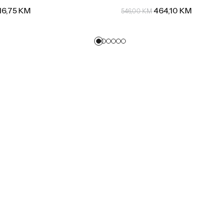
16,75
KM
464,10
KM
546,00
KM