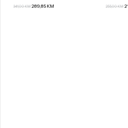
289,85
KM
2
341,00
KM
255,00
KM