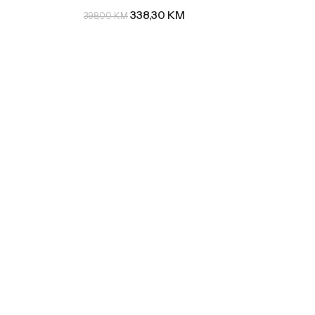
338,30
KM
398,00
KM