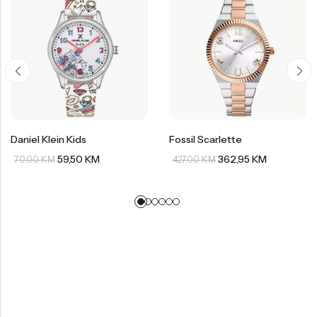
Daniel Klein Kids
Fossil Scarlette
59,50
KM
362,95
KM
70,00
KM
427,00
KM