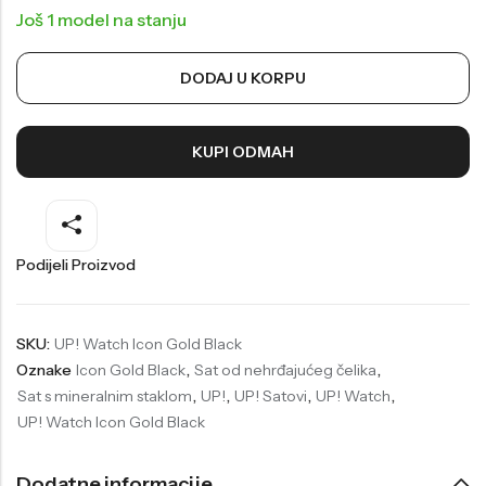
Još 1 model na stanju
Welder
Wesse
Liu-Jo
Daisy Dixon
DODAJ U KORPU
Mini Focus
Missguided
Daniel Klein
Liu-Jo
KUPI ODMAH
Festina
Diesel
UP!
Versus
Podijeli Proizvod
Wesse
Lotus
SKU:
UP! Watch Icon Gold Black
Oznake
Icon Gold Black
,
Sat od nehrđajućeg čelika
,
Sat s mineralnim staklom
,
UP!
,
UP! Satovi
,
UP! Watch
,
UP! Watch Icon Gold Black
Dodatne informacije