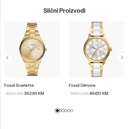
Slični Proizvodi
Fossil Scarlette
Fossil Gilmore
362,95
KM
464,10
KM
427,00
KM
546,00
KM