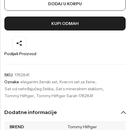
DODAJ U KORPU
Welder
Wesse
Liu-Jo
Daisy Dixon
KUPI ODMAH
Mini Focus
Missguided
Daniel Klein
Liu-Jo
Festina
Diesel
Podijeli Proizvod
UP!
Versus
Wesse
Lotus
SKU:
1782841
Oznake
elegantni ženski sat
,
Kvarcni sat za žene
,
Sat od nehrđajućeg čelika
,
Sat s mineralnim staklom
,
Tommy Hilfiger
,
Tommy Hilfiger Sarah 1782841
Dodatne informacije
BREND
Tommy Hilfiger