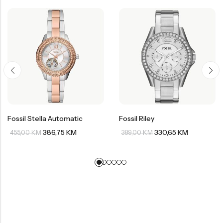
Fossil Stella Automatic
Fossil Riley
386,75
KM
330,65
KM
455,00
KM
389,00
KM