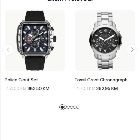
Police Clout Set
Fossil Grant Chronograph
382,50
KM
362,95
KM
450,00
KM
427,00
KM