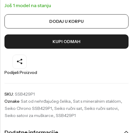
Još 1 model na stanju
Welder
Wesse
Liu-Jo
Daisy Dixon
DODAJ U KORPU
Mini Focus
Missguided
Daniel Klein
Liu-Jo
KUPI ODMAH
Festina
Diesel
UP!
Versus
Podijeli Proizvod
Wesse
Lotus
SKU:
SSB429P1
Oznake
Sat od nehrđajućeg čelika
,
Sat s mineralnim staklom
,
Seiko Chrono SSB429P1
,
Seiko ručni sat
,
Seiko ručni satovi
,
Seiko satovi za muškarce
,
SSB429P1
Dodatne informacije