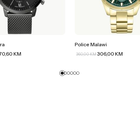
ra
Police Malawi
70,60
KM
306,00
KM
360,00
KM