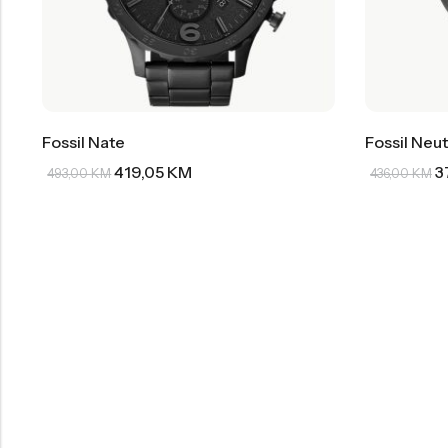
Fossil Nate
Fossil Neut
419,05
KM
3
493,00
KM
436,00
KM