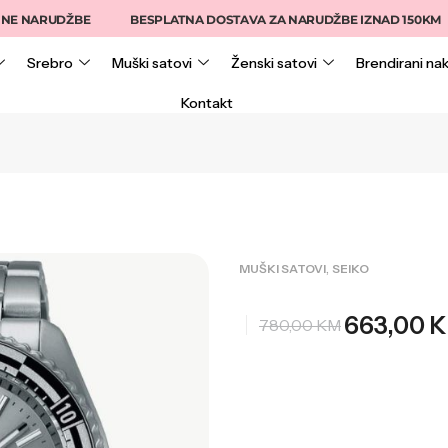
ARUDŽBE
BESPLATNA DOSTAVA ZA NARUDŽBE IZNAD 150KM
Srebro
Muški satovi
Ženski satovi
Brendirani nak
Kontakt
,
MUŠKI SATOVI
SEIKO
663,00
780,00
KM