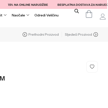
15% NA ONLINE NARUDŽBE
BESPLATNA DOSTAVA ZA NARUDŽBE IZ
it
Naočale
Odredi Veličinu
Prethodni Proizvod
Sljedeći Prozivod
KM