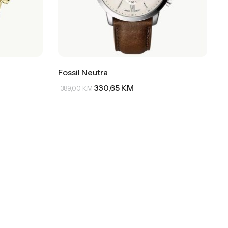
Fossil Neutra
330,65
KM
389,00
KM