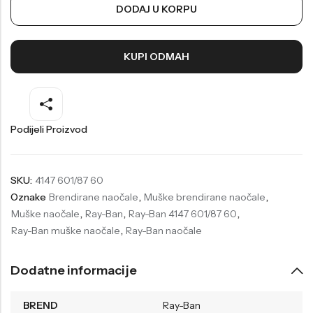
DODAJ U KORPU
Welder
Wesse
Liu-Jo
Daisy Dixon
KUPI ODMAH
Mini Focus
Missguided
Daniel Klein
Liu-Jo
Festina
Diesel
Podijeli Proizvod
UP!
Versus
Wesse
Lotus
SKU:
4147 601/87 60
Oznake
Brendirane naočale
,
Muške brendirane naočale
,
Muške naočale
,
Ray-Ban
,
Ray-Ban 4147 601/87 60
,
Ray-Ban muške naočale
,
Ray-Ban naočale
Dodatne informacije
BREND
Ray-Ban