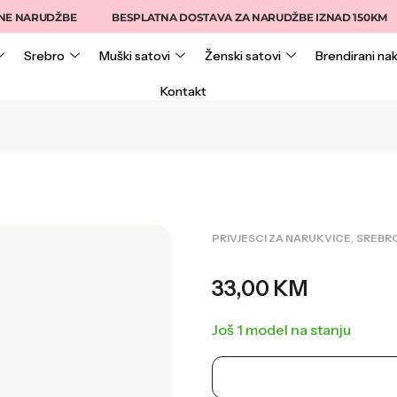
NARUDŽBE
BESPLATNA DOSTAVA ZA NARUDŽBE IZNAD 150KM
Srebro
Muški satovi
Ženski satovi
Brendirani nak
Kontakt
,
PRIVJESCI ZA NARUKVICE
SREBR
33,00
KM
Još 1 model na stanju