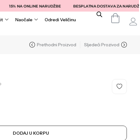
15% NA ONLINE NARUDŽBE
BESPLATNA DOSTAVA ZA NARUDŽBE IZ
it
Naočale
Odredi Veličinu
Prethodni Proizvod
Sljedeći Prozivod
O
DODAJ U KORPU