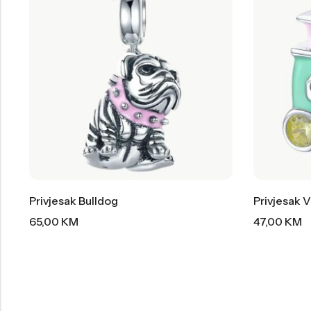
Privjesak Bulldog
Privjesak 
65,00
KM
47,00
KM