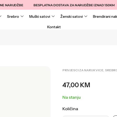
NARUDŽBE
BESPLATNA DOSTAVA ZA NARUDŽBE IZNAD 150KM
Srebro
Muški satovi
Ženski satovi
Brendirani nak
Kontakt
,
PRIVJESCI ZA NARUKVICE
SREBR
47,00
KM
Na stanju
Količina