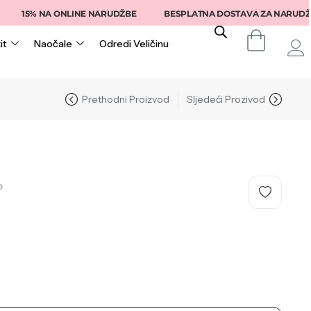
15% NA ONLINE NARUDŽBE
BESPLATNA DOSTAVA ZA NARUDŽBE IZ
it
Naočale
Odredi Veličinu
Prethodni Proizvod
Sljedeći Prozivod
O