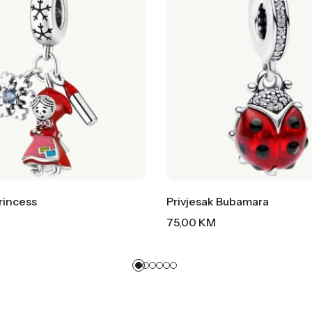
Princess
Privjesak Bubamara
75,00
KM