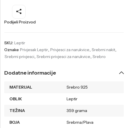
Welder
Wesse
Liu-Jo
Daisy Dixon
Podijeli Proizvod
Mini Focus
Missguided
Daniel Klein
Liu-Jo
SKU:
Leptir
Oznake
Privjesak Leptir
,
Privjesci za narukvice
,
Srebrni nakit
,
Festina
Diesel
Srebrni privjesci
,
Srebrni privjesci za narukvice
,
Srebro
UP!
Versus
Wesse
Lotus
Dodatne informacije
MATERIJAL
Srebro 925
OBLIK
Leptir
TEŽINA
3.59 grama
BOJA
Srebrna/Plava