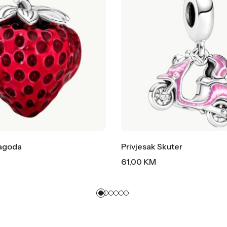
Jagoda
Privjesak Skuter
61,00
KM