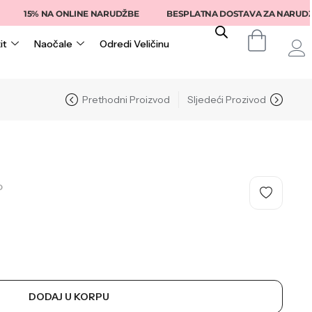
15% NA ONLINE NARUDŽBE
BESPLATNA DOSTAVA ZA NARUDŽBE IZ
it
Naočale
Odredi Veličinu
Prethodni Proizvod
Sljedeći Prozivod
O
DODAJ U KORPU