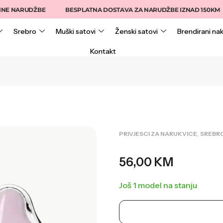
NARUDŽBE
BESPLATNA DOSTAVA ZA NARUDŽBE IZNAD 150KM
Srebro
Muški satovi
Ženski satovi
Brendirani nak
Kontakt
,
PRIVJESCI ZA NARUKVICE
SREBR
56,00
KM
Još 1 model na stanju