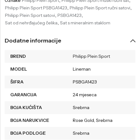
Oznake
Philipp Plein Sport
,
Philipp Plein Sport muški ručni sat
,
Philipp Plein Sport PSBGA1423
,
Philipp Plein Sport ručni satovi
,
Philipp Plein Sport satovi
,
PSBGA1423
,
Sat od nehrđajućeg čelika
,
Sat s mineralnim staklom
Dodatne informacije
BREND
Philipp Plein Sport
MODEL
Lineman
ŠIFRA
PSBGA1423
GARANCIJA
24 mjeseca
BOJA KUĆIŠTA
Srebrna
BOJA NARUKVICE
Rose Gold, Srebrna
BOJA PODLOGE
Srebrna