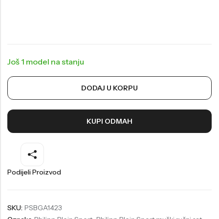
Welder
Wesse
Liu-Jo
Daisy Dixon
Mini Focus
Missguided
Još 1 model na stanju
Daniel Klein
Liu-Jo
Festina
Diesel
DODAJ U KORPU
UP!
Versus
Wesse
Lotus
KUPI ODMAH
Podijeli Proizvod
SKU:
PSBGA1423