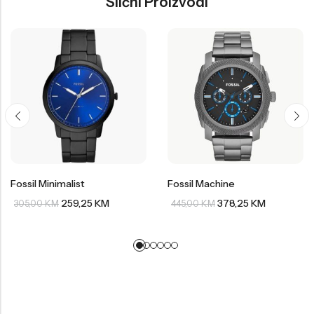
Slični Proizvodi
Fossil Minimalist
Fossil Machine
259,25
KM
378,25
KM
305,00
KM
445,00
KM