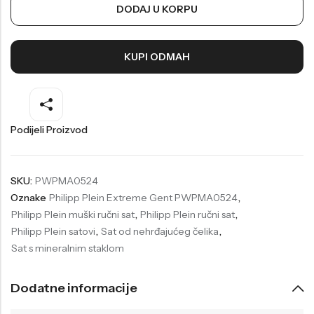
DODAJ U KORPU
Welder
Wesse
Liu-Jo
Daisy Dixon
KUPI ODMAH
Mini Focus
Missguided
Daniel Klein
Liu-Jo
Festina
Diesel
Podijeli Proizvod
UP!
Versus
Wesse
Lotus
SKU:
PWPMA0524
Oznake
Philipp Plein Extreme Gent PWPMA0524
,
Philipp Plein muški ručni sat
,
Philipp Plein ručni sat
,
Philipp Plein satovi
,
Sat od nehrđajućeg čelika
,
Sat s mineralnim staklom
Dodatne informacije