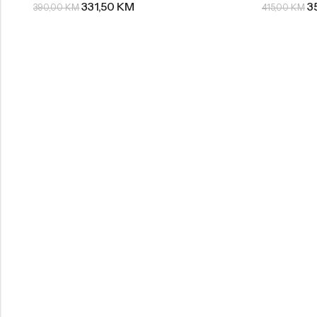
331,50
KM
3
390,00
KM
415,00
KM