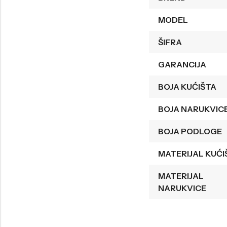
Welder
Wesse
MODEL
Liu-Jo
Daisy Dixon
ŠIFRA
Mini Focus
Missguided
GARANCIJA
Daniel Klein
Liu-Jo
BOJA KUĆIŠTA
Festina
Diesel
UP!
Versus
BOJA NARUKVIC
Wesse
Lotus
BOJA PODLOGE
MATERIJAL KUĆI
MATERIJAL
NARUKVICE