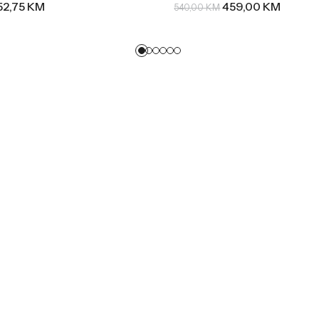
52,75
KM
459,00
KM
540,00
KM