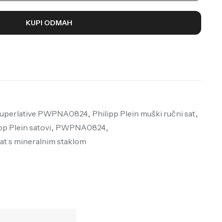
KUPI ODMAH
 Superlative PWPNA0824
,
Philipp Plein muški ručni sat
,
pp Plein satovi
,
PWPNA0824
,
at s mineralnim staklom