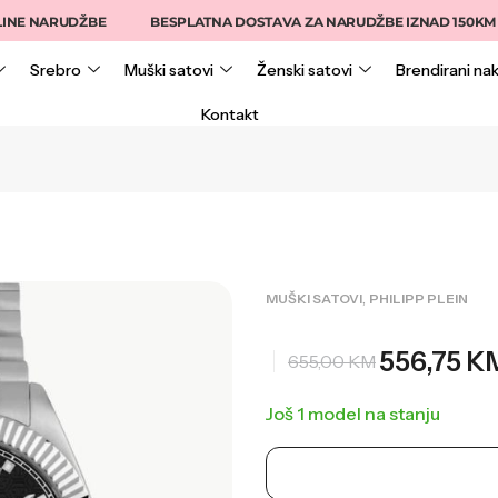
 NARUDŽBE
BESPLATNA DOSTAVA ZA NARUDŽBE IZNAD 150KM
Srebro
Muški satovi
Ženski satovi
Brendirani nak
Kontakt
,
MUŠKI SATOVI
PHILIPP PLEIN
556,75
K
655,00
KM
Još 1 model na stanju