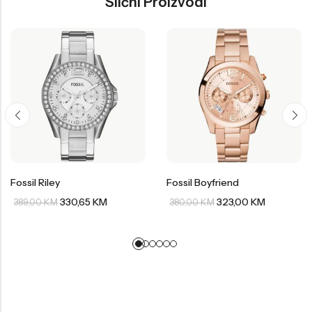
Slični Proizvodi
Fossil Riley
Fossil Boyfriend
330,65
KM
323,00
KM
389,00
KM
380,00
KM