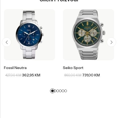
Fossil Neutra
Seiko Sport
362,95
KM
731,00
KM
427,00
KM
860,00
KM