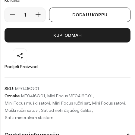
Količina
Welder
Wesse
DODAJ U KORPU
Liu-Jo
Daisy Dixon
Mini Focus
Missguided
KUPI ODMAH
Daniel Klein
Liu-Jo
Festina
Diesel
UP!
Versus
Podijeli Proizvod
Wesse
Lotus
SKU:
MF0416G.01
Oznake
MF0416G.01
,
Mini Focus MF0416G.01
,
Mini Focus muški satovi
,
Mini Focus ručni sat
,
Mini Focus satovi
,
Muški ručni satovi
,
Sat od nehrđajućeg čelika
,
Sat s mineralnim staklom
Dodatne informacije