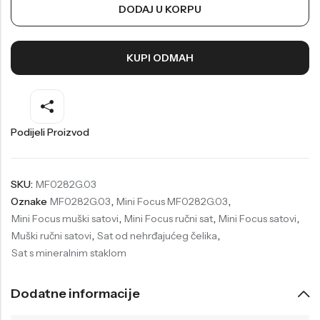
DODAJ U KORPU
Welder
Wesse
Liu-Jo
Daisy Dixon
KUPI ODMAH
Mini Focus
Missguided
Daniel Klein
Liu-Jo
Festina
Diesel
Podijeli Proizvod
UP!
Versus
Wesse
Lotus
SKU:
MF0282G.03
Oznake
MF0282G.03
,
Mini Focus MF0282G.03
,
Mini Focus muški satovi
,
Mini Focus ručni sat
,
Mini Focus satovi
,
Muški ručni satovi
,
Sat od nehrđajućeg čelika
,
Sat s mineralnim staklom
Dodatne informacije