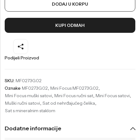
DODAJ U KORPU
Welder
Wesse
Liu-Jo
Daisy Dixon
KUPI ODMAH
Mini Focus
Missguided
Daniel Klein
Liu-Jo
Festina
Diesel
Podijeli Proizvod
UP!
Versus
Wesse
Lotus
SKU:
MF0273G.02
Oznake
MF0273G.02
,
Mini Focus MF0273G.02
,
Mini Focus muški satovi
,
Mini Focus ručni sat
,
Mini Focus satovi
,
Muški ručni satovi
,
Sat od nehrđajućeg čelika
,
Sat s mineralnim staklom
Dodatne informacije