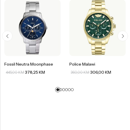
Fossil Neutra Moonphase
Police Malawi
378,25
KM
306,00
KM
445,00
KM
360,00
KM