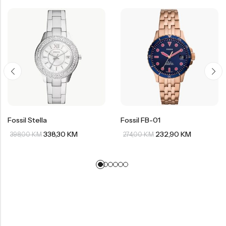
Fossil Stella
Fossil FB-01
338,30
KM
232,90
KM
398,00
KM
274,00
KM