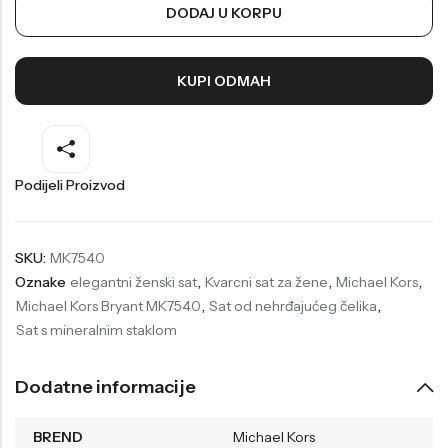
DODAJ U KORPU
Welder
Wesse
Liu-Jo
Daisy Dixon
KUPI ODMAH
Mini Focus
Missguided
Daniel Klein
Liu-Jo
Festina
Diesel
Podijeli Proizvod
UP!
Versus
Wesse
Lotus
SKU:
MK7540
Oznake
elegantni ženski sat
,
Kvarcni sat za žene
,
Michael Kors
,
Michael Kors Bryant MK7540
,
Sat od nehrđajućeg čelika
,
Sat s mineralnim staklom
Dodatne informacije
BREND
Michael Kors