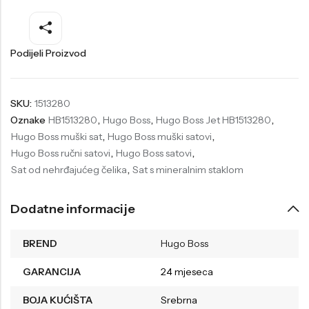
Welder
Wesse
Liu-Jo
Daisy Dixon
Podijeli Proizvod
Mini Focus
Missguided
Daniel Klein
Liu-Jo
SKU:
1513280
Oznake
HB1513280
,
Hugo Boss
,
Hugo Boss Jet HB1513280
,
Festina
Diesel
Hugo Boss muški sat
,
Hugo Boss muški satovi
,
UP!
Versus
Hugo Boss ručni satovi
,
Hugo Boss satovi
,
Sat od nehrđajućeg čelika
,
Sat s mineralnim staklom
Wesse
Lotus
Dodatne informacije
BREND
Hugo Boss
GARANCIJA
24 mjeseca
BOJA KUĆIŠTA
Srebrna