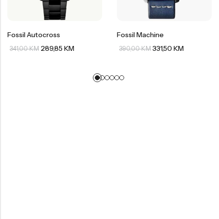
Fossil Autocross
Fossil Machine
289,85
KM
331,50
KM
341,00
KM
390,00
KM