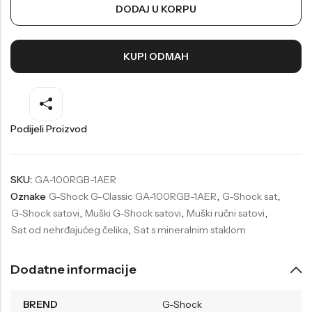
DODAJ U KORPU
Welder
Wesse
Liu-Jo
Daisy Dixon
KUPI ODMAH
Mini Focus
Missguided
Daniel Klein
Liu-Jo
Festina
Diesel
Podijeli Proizvod
UP!
Versus
Wesse
Lotus
SKU:
GA-100RGB-1AER
Oznake
G-Shock G-Classic GA-100RGB-1AER
,
G-Shock sat
,
G-Shock satovi
,
Muški G-Shock satovi
,
Muški ručni satovi
,
Sat od nehrđajućeg čelika
,
Sat s mineralnim staklom
Dodatne informacije
BREND
G-Shock