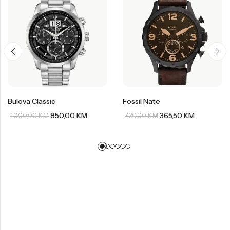
Bulova Classic
Fossil Nate
850,00
KM
365,50
KM
1.000,00
KM
430,00
KM