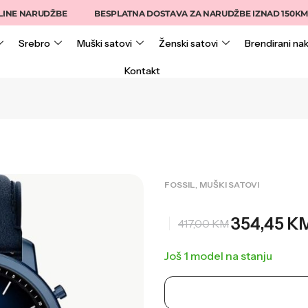
NARUDŽBE
BESPLATNA DOSTAVA ZA NARUDŽBE IZNAD 150KM
Srebro
Muški satovi
Ženski satovi
Brendirani nak
Kontakt
,
FOSSIL
MUŠKI SATOVI
354,45
K
417,00
KM
Još 1 model na stanju