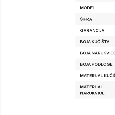
MODEL
Welder
Wesse
Liu-Jo
Daisy Dixon
ŠIFRA
Mini Focus
Missguided
GARANCIJA
Daniel Klein
Liu-Jo
BOJA KUĆIŠTA
Festina
Diesel
BOJA NARUKVIC
UP!
Versus
Wesse
Lotus
BOJA PODLOGE
MATERIJAL KUĆI
MATERIJAL
NARUKVICE