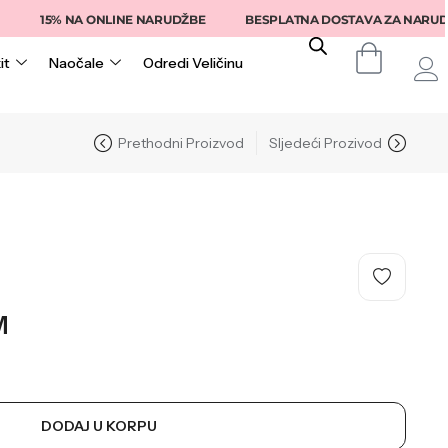
15% NA ONLINE NARUDŽBE
BESPLATNA DOSTAVA ZA NARUDŽBE I
it
Naočale
Odredi Veličinu
Prethodni Proizvod
Sljedeći Prozivod
M
DODAJ U KORPU