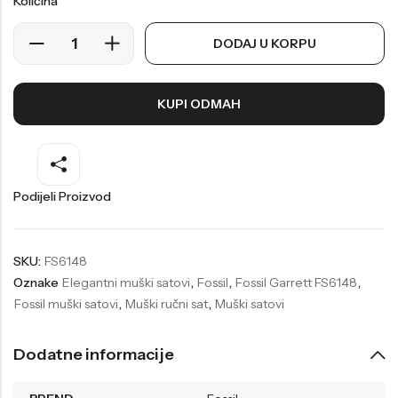
Količina
Welder
Wesse
DODAJ U KORPU
Liu-Jo
Daisy Dixon
Mini Focus
Missguided
KUPI ODMAH
Daniel Klein
Liu-Jo
Festina
Diesel
UP!
Versus
Podijeli Proizvod
Wesse
Lotus
SKU:
FS6148
Oznake
Elegantni muški satovi
,
Fossil
,
Fossil Garrett FS6148
,
Fossil muški satovi
,
Muški ručni sat
,
Muški satovi
Dodatne informacije