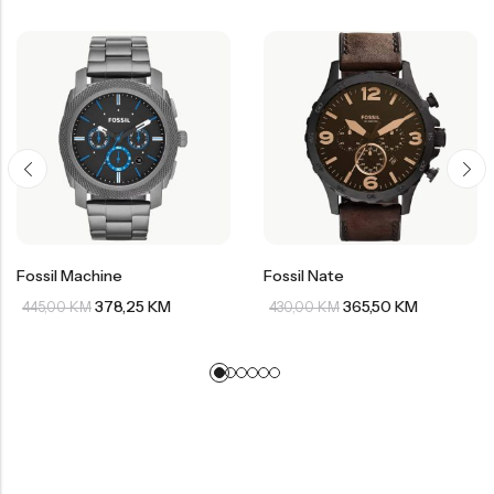
Fossil Machine
Fossil Nate
378,25
KM
365,50
KM
445,00
KM
430,00
KM