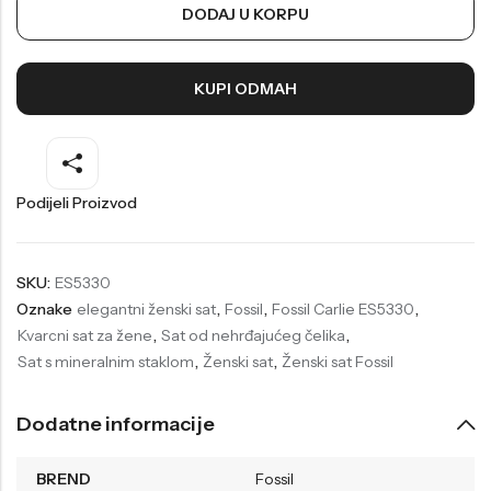
DODAJ U KORPU
Welder
Wesse
Liu-Jo
Daisy Dixon
KUPI ODMAH
Mini Focus
Missguided
Daniel Klein
Liu-Jo
Festina
Diesel
Podijeli Proizvod
UP!
Versus
Wesse
Lotus
SKU:
ES5330
Oznake
elegantni ženski sat
,
Fossil
,
Fossil Carlie ES5330
,
Kvarcni sat za žene
,
Sat od nehrđajućeg čelika
,
Sat s mineralnim staklom
,
Ženski sat
,
Ženski sat Fossil
Dodatne informacije
BREND
Fossil