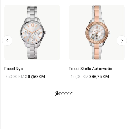
Fossil Rye
Fossil Stella Automatic
297,50
KM
386,75
KM
350,00
KM
455,00
KM