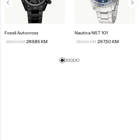
Fossil Autocross
Nautica NST 101
289,85
KM
297,50
KM
341,00
KM
350,00
KM