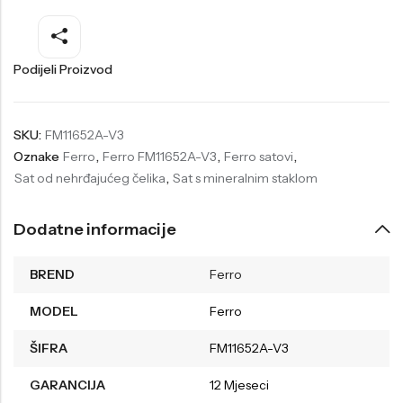
Welder
Wesse
Liu-Jo
Daisy Dixon
Podijeli Proizvod
Mini Focus
Missguided
Daniel Klein
Liu-Jo
SKU:
FM11652A-V3
Oznake
Ferro
,
Ferro FM11652A-V3
,
Ferro satovi
,
Festina
Diesel
Sat od nehrđajućeg čelika
,
Sat s mineralnim staklom
UP!
Versus
Wesse
Lotus
Dodatne informacije
BREND
Ferro
MODEL
Ferro
ŠIFRA
FM11652A-V3
GARANCIJA
12 Mjeseci