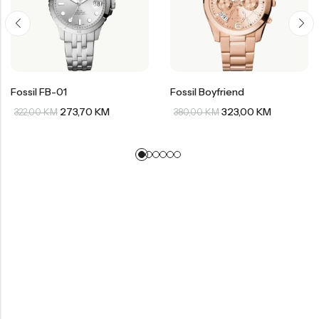
Fossil FB-01
Fossil Boyfriend
273,70
KM
323,00
KM
322,00
KM
380,00
KM