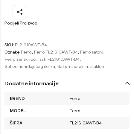
Welder
Wesse
Liu-Jo
Daisy Dixon
Podijeli Proizvod
Mini Focus
Missguided
Daniel Klein
Liu-Jo
SKU:
FL21610AWT-B4
Oznake
Ferro
,
Ferro FL21610AWT-B4
,
Ferro satovi
,
Festina
Diesel
Ferro ženski ručni sat
,
FL21610AWT-B4
,
UP!
Versus
Sat od nehrđajućeg čelika
,
Sat s mineralnim staklom
Wesse
Lotus
Dodatne informacije
BREND
Ferro
MODEL
Ferro
ŠIFRA
FL21610AWT-B4