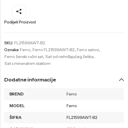
Welder
Wesse
Liu-Jo
Daisy Dixon
Podijeli Proizvod
Mini Focus
Missguided
Daniel Klein
Liu-Jo
SKU:
FL21599AWT-B2
Oznake
Ferro
,
Ferro FL21599AWT-B2
,
Ferro satovi
,
Festina
Diesel
Ferro ženski ručni sat
,
Sat od nehrđajućeg čelika
,
UP!
Versus
Sat s mineralnim staklom
Wesse
Lotus
Dodatne informacije
BREND
Ferro
MODEL
Ferro
ŠIFRA
FL21599AWT-B2