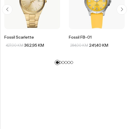
Fossil Scarlette
Fossil FB-01
362,95
KM
241,40
KM
427,00
KM
284,00
KM