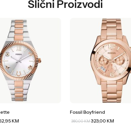
Slični Proizvodi
lette
Fossil Boyfriend
62,95
KM
323,00
KM
380,00
KM