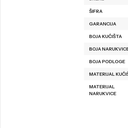
Welder
Wesse
ŠIFRA
Liu-Jo
Daisy Dixon
GARANCIJA
Mini Focus
Missguided
BOJA KUĆIŠTA
Daniel Klein
Liu-Jo
BOJA NARUKVIC
Festina
Diesel
UP!
Versus
BOJA PODLOGE
Wesse
Lotus
MATERIJAL KUĆI
MATERIJAL
NARUKVICE