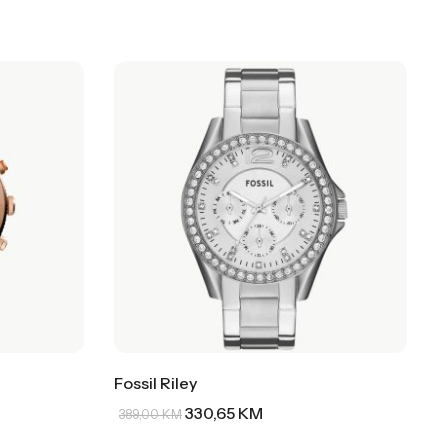
Fossil Riley
330,65
KM
389,00
KM