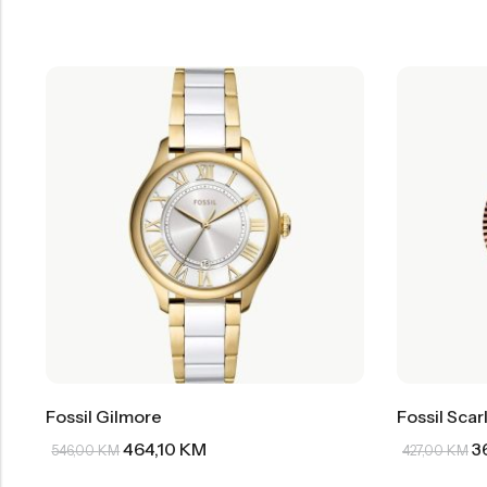
Fossil Gilmore
Fossil Scar
464,10
KM
3
546,00
KM
427,00
KM