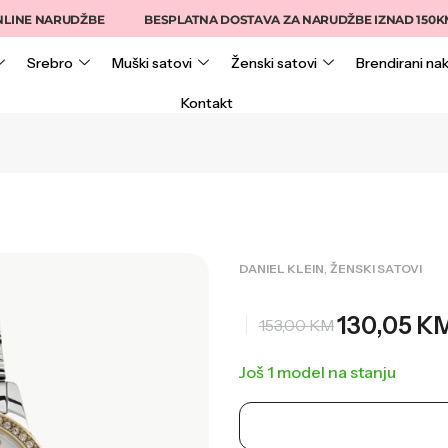
INE NARUDŽBE
BESPLATNA DOSTAVA ZA NARUDŽBE IZNAD 150KM
Srebro
Muški satovi
Ženski satovi
Brendirani nak
Kontakt
,
DANIEL KLEIN
ŽENSKI SATOVI
130,05
K
153,00
KM
Još 1 model na stanju