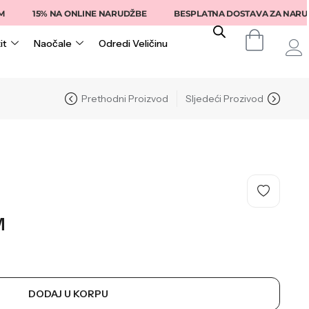
15% NA ONLINE NARUDŽBE
BESPLATNA DOSTAVA ZA NARUDŽB
it
Naočale
Odredi Veličinu
Prethodni Proizvod
Sljedeći Prozivod
M
DODAJ U KORPU