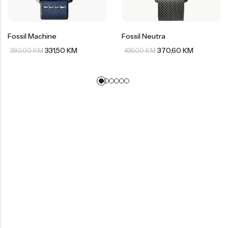
Fossil Machine
Fossil Neutra
331,50
KM
370,60
KM
390,00
KM
436,00
KM