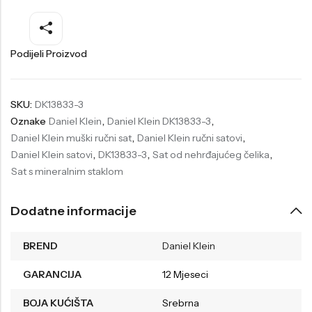
Welder
Wesse
Liu-Jo
Daisy Dixon
Podijeli Proizvod
Mini Focus
Missguided
Daniel Klein
Liu-Jo
SKU:
DK13833-3
Oznake
Daniel Klein
,
Daniel Klein DK13833-3
,
Festina
Diesel
Daniel Klein muški ručni sat
,
Daniel Klein ručni satovi
,
UP!
Versus
Daniel Klein satovi
,
DK13833-3
,
Sat od nehrđajućeg čelika
,
Sat s mineralnim staklom
Wesse
Lotus
Dodatne informacije
BREND
Daniel Klein
GARANCIJA
12 Mjeseci
BOJA KUĆIŠTA
Srebrna