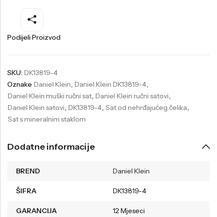
Welder
Wesse
Liu-Jo
Daisy Dixon
Podijeli Proizvod
Mini Focus
Missguided
Daniel Klein
Liu-Jo
SKU:
DK13819-4
Oznake
Daniel Klein
,
Daniel Klein DK13819-4
,
Festina
Diesel
Daniel Klein muški ručni sat
,
Daniel Klein ručni satovi
,
UP!
Versus
Daniel Klein satovi
,
DK13819-4
,
Sat od nehrđajućeg čelika
,
Sat s mineralnim staklom
Wesse
Lotus
Dodatne informacije
BREND
Daniel Klein
ŠIFRA
DK13819-4
GARANCIJA
12 Mjeseci