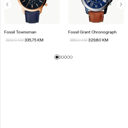
Fossil Townsman
Fossil Grant Chronograph
335,75
KM
329,80
KM
395,00
KM
388,00
KM