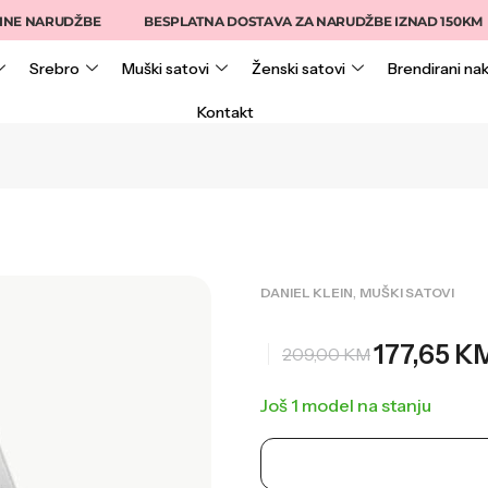
NARUDŽBE
BESPLATNA DOSTAVA ZA NARUDŽBE IZNAD 150KM
Srebro
Muški satovi
Ženski satovi
Brendirani nak
Kontakt
,
DANIEL KLEIN
MUŠKI SATOVI
177,65
K
209,00
KM
Još 1 model na stanju