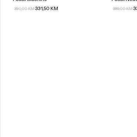
331,50
KM
3
390,00
KM
389,00
KM