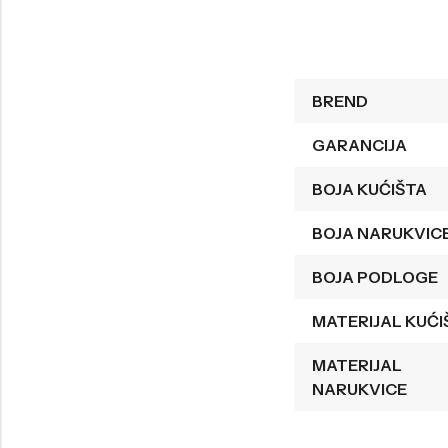
Welder
Wesse
Liu-Jo
Daisy Dixon
BREND
Mini Focus
Missguided
Daniel Klein
Liu-Jo
GARANCIJA
Festina
Diesel
BOJA KUĆIŠTA
UP!
Versus
BOJA NARUKVIC
Wesse
Lotus
BOJA PODLOGE
MATERIJAL KUĆI
MATERIJAL
NARUKVICE