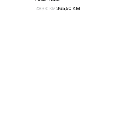
365,50
KM
430,00
KM