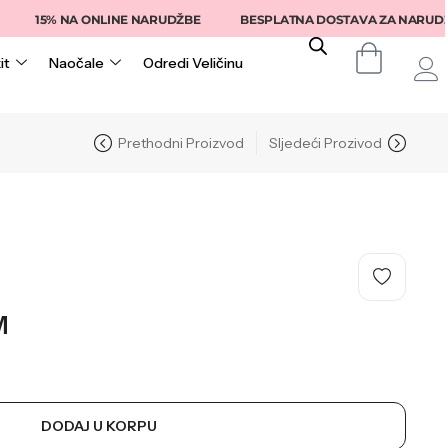
15% NA ONLINE NARUDŽBE
BESPLATNA DOSTAVA ZA NARUDŽBE IZ
it
Naočale
Odredi Veličinu
Prethodni Proizvod
Sljedeći Prozivod
M
DODAJ U KORPU