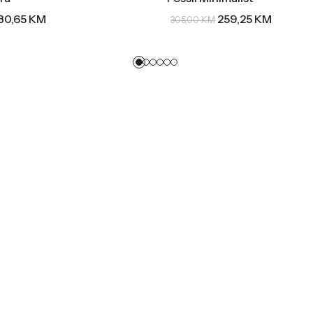
30,65
KM
259,25
KM
305,00
KM