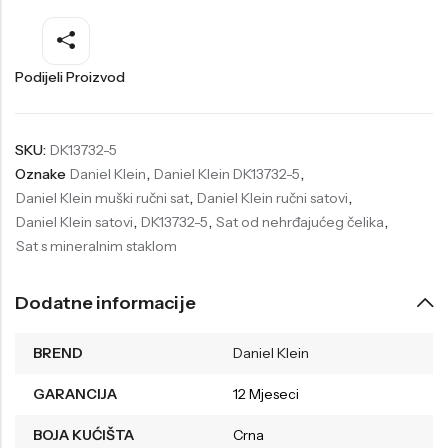
Welder
Wesse
Liu-Jo
Daisy Dixon
Podijeli Proizvod
Mini Focus
Missguided
Daniel Klein
Liu-Jo
SKU:
DK13732-5
Oznake
Daniel Klein
,
Daniel Klein DK13732-5
,
Festina
Diesel
Daniel Klein muški ručni sat
,
Daniel Klein ručni satovi
,
UP!
Versus
Daniel Klein satovi
,
DK13732-5
,
Sat od nehrđajućeg čelika
,
Sat s mineralnim staklom
Wesse
Lotus
Dodatne informacije
BREND
Daniel Klein
GARANCIJA
12 Mjeseci
BOJA KUĆIŠTA
Crna