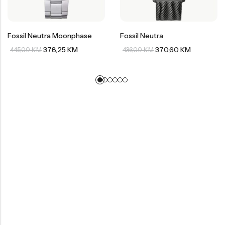
Fossil Neutra Moonphase
Fossil Neutra
378,25
KM
370,60
KM
445,00
KM
436,00
KM